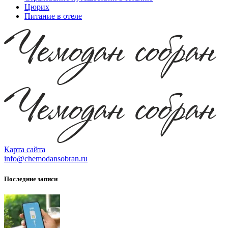
Цюрих
Питание в отеле
Карта сайта
info@chemodansobran.ru
Последние записи