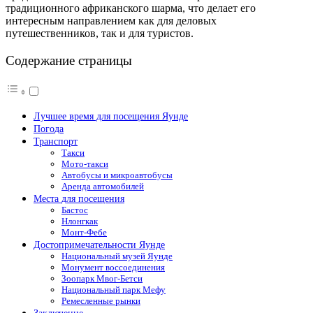
традиционного африканского шарма, что делает его
интересным направлением как для деловых
путешественников, так и для туристов.
Содержание страницы
Лучшее время для посещения Яунде
Погода
Транспорт
Такси
Мото-такси
Автобусы и микроавтобусы
Аренда автомобилей
Места для посещения
Бастос
Нлонгкак
Монт-Фебе
Достопримечательности Яунде
Национальный музей Яунде
Монумент воссоединения
Зоопарк Мвог-Бетси
Национальный парк Мефу
Ремесленные рынки