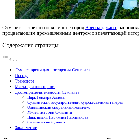
Сумгаит — третий по величине город
Азербайджана
, располож
процветающим промышленным центром с впечатляющей истори
Содержание страницы
Лучшее время для посещения Сумгаита
Погода
Транспорт
Места для посещения
Достопримечательности Сумгаита
Парк Гейдара Алиева
Сумгаитская государственная художественная галерея
Олимпийский спортивный комплекс
Музей истории Сумгаита
Парк имени Наримана Нариманова
Сумгаитский бульвар
Заключение