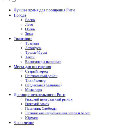
Лучшее время для посещения Риги
Погода
Весна
Лето
Осень
Зима
Транспорт
Трамваи
Автобусы
Троллейбусы
Такси
Велосипеды напрокат
Места для посещения
Старый город
Центральный район
Тихий центр
Пардаугава (Задвинье)
Межапарк
Достопримечательности Риги
Рижский центральный рынок
Рижский замок
Памятник Свободы
Латвийская национальная опера и балет
Юрмала
Заключение