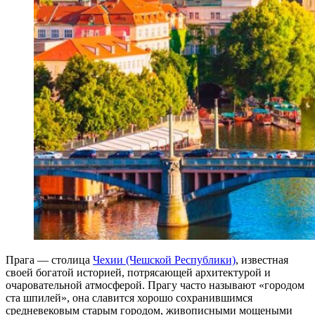
Прага — столица
Чехии (Чешской Республики)
, известная
своей богатой историей, потрясающей архитектурой и
очаровательной атмосферой. Прагу часто называют «городом
ста шпилей», она славится хорошо сохранившимся
средневековым старым городом, живописными мощеными