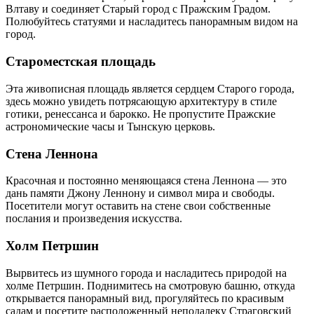
Влтаву и соединяет Старый город с Пражским Градом.
Полюбуйтесь статуями и насладитесь панорамным видом на
город.
Староместская площадь
Эта живописная площадь является сердцем Старого города,
здесь можно увидеть потрясающую архитектуру в стиле
готики, ренессанса и барокко. Не пропустите Пражские
астрономические часы и Тынскую церковь.
Стена Леннона
Красочная и постоянно меняющаяся стена Леннона — это
дань памяти Джону Леннону и символ мира и свободы.
Посетители могут оставить на стене свои собственные
послания и произведения искусства.
Холм Петршин
Вырвитесь из шумного города и насладитесь природой на
холме Петршин. Поднимитесь на смотровую башню, откуда
открывается панорамный вид, прогуляйтесь по красивым
садам и посетите расположенный неподалеку Страговский