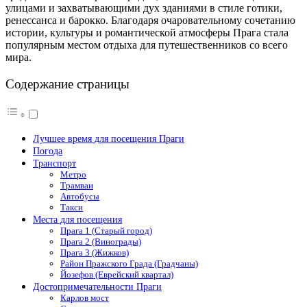
улицами и захватывающими дух зданиями в стиле готики,
ренессанса и барокко. Благодаря очаровательному сочетанию
истории, культуры и романтической атмосферы Прага стала
популярным местом отдыха для путешественников со всего
мира.
Содержание страницы
Лучшее время для посещения Праги
Погода
Транспорт
Метро
Трамваи
Автобусы
Такси
Места для посещения
Прага 1 (Старый город)
Прага 2 (Винограды)
Прага 3 (Жижков)
Район Пражского Града (Градчаны)
Йозефов (Еврейский квартал)
Достопримечательности Праги
Карлов мост