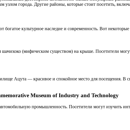
ым узлом города. Другие районы, которые стоит посетить, включ
т богатое культурное наследие и современность. Вот некоторые
 шачихоко (мифическим существом) на крыше. Посетители могут
лище Ацута — красивое и спокойное место для посещения. В св
emorative Museum of Industry and Technology
в автомобильную промышленность. Посетители могут изучить ин