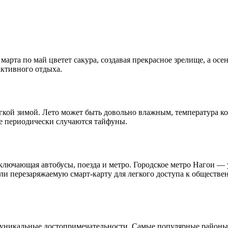
арта по май цветет сакура, создавая прекрасное зрелище, а ос
активного отдыха.
ой зимой. Лето может быть довольно влажным, температура коле
де периодически случаются тайфуны.
включающая автобусы, поезда и метро. Городское метро Нагои —
и перезаряжаемую смарт-карту для легкого доступа к обществен
и уникальные достопримечательности. Самые популярные районы