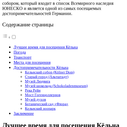
собором, который входит в список Всемирного наследия
ЮНЕСКО и является одной из самых посещаемых
достопримечательностей Германии.
Содержание страницы
Лучшее время для посещения Кёльна
Погода
Транспорт
Места для посещения
Достопримечательности Кёльна
Кельнский собор (Kölner Dom)
Старый город (Альтштадт)
Музей Людвига
Музей шоколада (Schokoladenmuseum)
Река Рейн
Мост Гогенцоллернов
Музей духов
Ботанический сад «Флора»
Кельнский зоопарк
Заключение
Лучшее время для посещения Кёльна