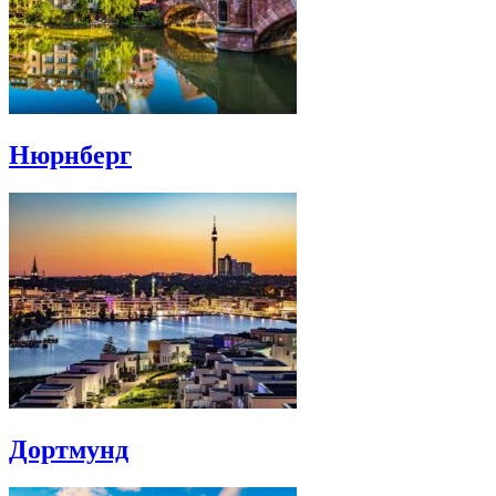
Нюрнберг
Дортмунд