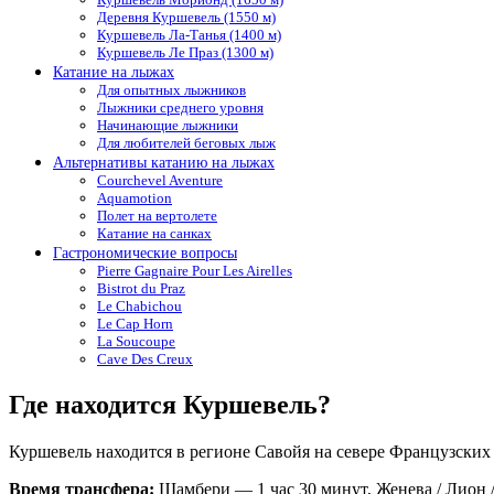
Деревня Куршевель (1550 м)
Куршевель Ла-Танья (1400 м)
Куршевель Ле Праз (1300 м)
Катание на лыжах
Для опытных лыжников
Лыжники среднего уровня
Начинающие лыжники
Для любителей беговых лыж
Альтернативы катанию на лыжах
Courchevel Aventure
Aquamotion
Полет на вертолете
Катание на санках
Гастрономические вопросы
Pierre Gagnaire Pour Les Airelles
Bistrot du Praz
Le Chabichou
Le Cap Horn
La Soucoupe
Cave Des Creux
Где находится Куршевель?
Куршевель находится в регионе Савойя на севере Французских
Время трансфера:
Шамбери — 1 час 30 минут, Женева / Лион /