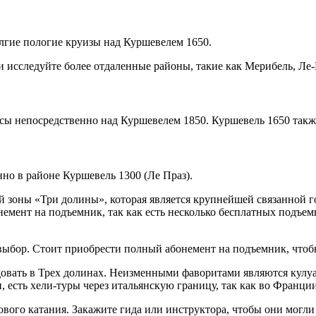
олгие пологие круизы над Куршевелем 1650.
 и исследуйте более отдаленные районы, такие как Мерибель, Ле
ассы непосредственно над Куршевелем 1850. Куршевель 1650 та
нно в районе Куршевель 1300 (Ле Праз).
й зоны «Три долины», которая является крупнейшей связанной 
емент на подъемник, так как есть несколько бесплатных подъе
 выбор. Стоит приобрести полный абонемент на подъемник, чтоб
овать в Трех долинах. Неизменными фаворитами являются кулу
, есть хели-туры через итальянскую границу, так как во Франци
ового катания. Закажите гида или инструктора, чтобы они могли