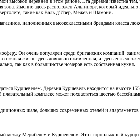
мой высокой деревней в этом районе. Эта деревня известна тем, 
 зона. Именно здесь расположен Альтипорт, который идеально п
 вертолете, такие как Валь-д’Изер, Межев и Шамони.
магазинов, наполненных высококлассными брендами класса люкс,
осферу. Он очень популярен среди британских компаний, зани
что ночная жизнь здесь довольно оживленная, и здесь есть множ
льно, так как в большинстве номеров есть собственная кухня.
аться Куршевелем. Деревня Куршевель находится на высоте 1550
 плавательный комплекс может похвастаться шестью бассейнами
адиционных шале, больших современных отелей и апартаментов 
ый между Мерибелем и Куршевелем. Этот горнолыжный курорт б