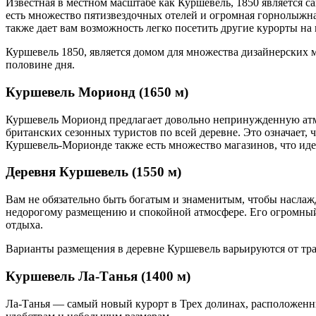
Известная в местном масштабе как Куршевель, 1850 является са
есть множество пятизвездочных отелей и огромная горнолыжная
также дает вам возможность легко посетить другие курорты на
Куршевель 1850, является домом для множества дизайнерских 
половине дня.
Куршевель Морионд (1650 м)
Куршевель Морионд предлагает довольно непринужденную атм
британских сезонных туристов по всей деревне. Это означает, 
Куршевель-Морионде также есть множество магазинов, что идеа
Деревня Куршевель (1550 м)
Вам не обязательно быть богатым и знаменитым, чтобы наслажд
недорогому размещению и спокойной атмосфере. Его огромный
отдыха.
Варианты размещения в деревне Куршевель варьируются от тр
Куршевель Ла-Танья (1400 м)
Ла-Танья — самый новый курорт в Трех долинах, расположенн