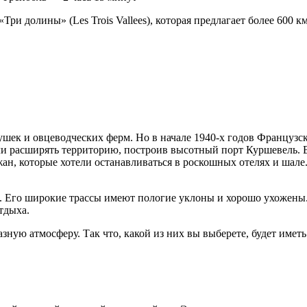
и долины» (Les Trois Vallees), которая предлагает более 600 к
шек и овцеводческих ферм. Но в начале 1940-х годов Французска
ли расширять территорию, построив высотный порт Куршевель. 
ан, которые хотели останавливаться в роскошных отелях и шал
. Его широкие трассы имеют пологие уклоны и хорошо ухожены.
тдыха.
зную атмосферу. Так что, какой из них вы выберете, будет иметь