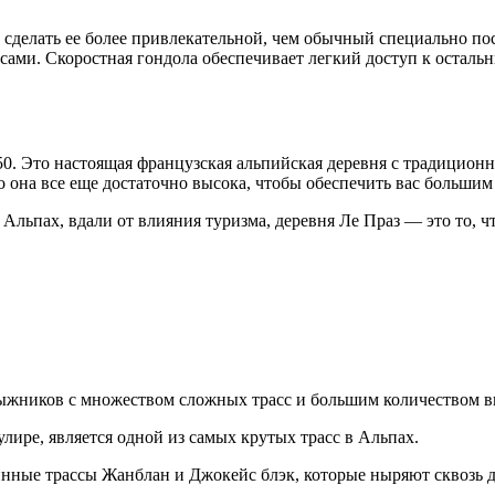
бы сделать ее более привлекательной, чем обычный специально 
и. Скоростная гондола обеспечивает легкий доступ к остальны
50. Это настоящая французская альпийская деревня с традицион
о она все еще достаточно высока, чтобы обеспечить вас большим
Альпах, вдали от влияния туризма, деревня Ле Праз — это то, ч
ников с множеством сложных трасс и большим количеством внет
ире, является одной из самых крутых трасс в Альпах.
инные трассы Жанблан и Джокейс блэк, которые ныряют сквозь д