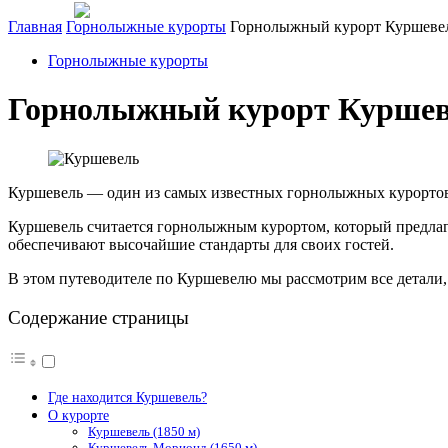
Главная
Горнолыжные курорты
Горнолыжный курорт Куршевел
Горнолыжные курорты
Горнолыжный курорт Куршев
Куршевель — один из самых известных горнолыжных курортов 
Куршевель считается горнолыжным курортом, который предлаг
обеспечивают высочайшие стандарты для своих гостей.
В этом путеводителе по Куршевелю мы рассмотрим все детали, 
Содержание страницы
Где находится Куршевель?
О курорте
Куршевель (1850 м)
Куршевель Морионд (1650 м)