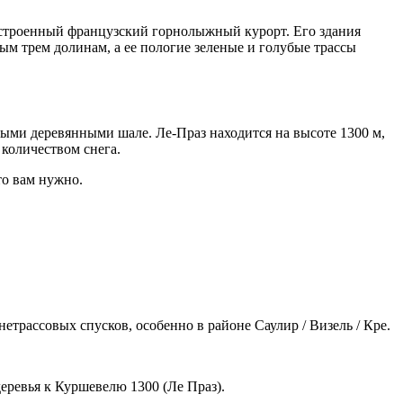
построенный французский горнолыжный курорт. Его здания
м трем долинам, а ее пологие зеленые и голубые трассы
ными деревянными шале. Ле-Праз находится на высоте 1300 м,
 количеством снега.
то вам нужно.
рассовых спусков, особенно в районе Саулир / Визель / Кре.
еревья к Куршевелю 1300 (Ле Праз).