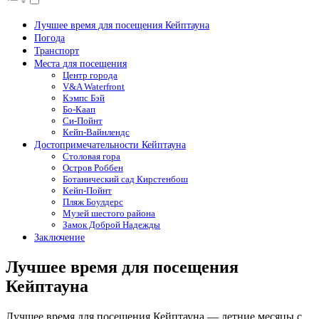
Лучшее время для посещения Кейптауна
Погода
Транспорт
Места для посещения
Центр города
V&A Waterfront
Кэмпс Бэй
Бо-Каап
Си-Пойнт
Кейп-Вайнлендс
Достопримечательности Кейптауна
Столовая гора
Остров Роббен
Ботанический сад Кирстенбош
Кейп-Пойнт
Пляж Боулдерс
Музей шестого района
Замок Доброй Надежды
Заключение
Лучшее время для посещения
Кейптауна
Лучшее время для посещения Кейптауна — летние месяцы с