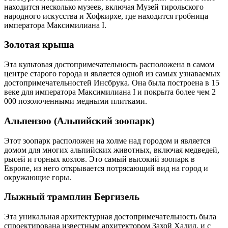
находится несколько музеев, включая Музей тирольского
народного искусства и Хофкирхе, где находится гробница
императора Максимилиана I.
Золотая крыша
Эта культовая достопримечательность расположена в самом
центре старого города и является одной из самых узнаваемых
достопримечательностей Инсбрука. Она была построена в 15
веке для императора Максимилиана I и покрыта более чем 2
000 позолоченными медными плитками.
Альпензоо (Альпийский зоопарк)
Этот зоопарк расположен на холме над городом и является
домом для многих альпийских животных, включая медведей,
рысей и горных козлов. Это самый высокий зоопарк в
Европе, из него открывается потрясающий вид на город и
окружающие горы.
Лыжный трамплин Бергизель
Эта уникальная архитектурная достопримечательность была
спроектирована известным архитектором Захой Хадид, и с