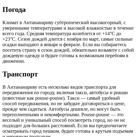
Погода
Климат в Антананариву субтропический высокогорный, с
умеренными температурами и высокой влажностью в течение
всего года. Средняя температура колеблется от +14°C до
+23°C. Сезон дождей длится с ноября по март, самые сильные
осадки выпадают в январе и феврале. Если вы собираетесь
посетить страну в сезон дождей, обязательно возьмите с собой
дождевую одежду и будьте готовы к возможным перебоям в
движении.
Транспорт
В Антананариву есть несколько видов транспорта для
передвижения по городу, включая такси, автобусы и рикши
(известные как pousse-pousse). Такси — самый удобный
способ передвижения, но не забудьте договориться о цене,
прежде чем садиться. Автобусы дешевле, но могут быть
переполненными и некомфортными. Pousse-pousse — это
веселый и уникальный способ посмотреть город, но он не
подходит для больших расстояний. Если вы предпочитаете
осматривать город пешком, будьте готовы к крутым подъемам
и неровным тротуарам.