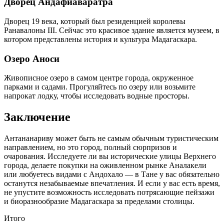
Дворец Андафиаваратра
Дворец 19 века, который был резиденцией королевы
Ранавалоны III. Сейчас это красивое здание является музеем, в
котором представлены история и культура Мадагаскара.
Озеро Аноси
Живописное озеро в самом центре города, окруженное
парками и садами. Прогуляйтесь по озеру или возьмите
напрокат лодку, чтобы исследовать водные просторы.
Заключение
Антананариву может быть не самым обычным туристическим
направлением, но это город, полный сюрпризов и
очарования. Исследуете ли вы исторические улицы Верхнего
города, делаете покупки на оживленном рынке Аналакели
или любуетесь видами с Андохало — в Тане у вас обязательно
останутся незабываемые впечатления. И если у вас есть время,
не упустите возможность исследовать потрясающие пейзажи
и биоразнообразие Мадагаскара за пределами столицы.
Итого