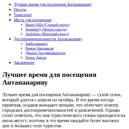
Лучшее время для посещения Антананариву
Погода
Транспорт
Места для посещения
Haute-Ville (Старый город)
Analakely (Центр города)
Andohalo (Верхний город)
Достопримечательности Антананариву
Амбохиманга
Рынок Аналакели
Дворец Андафиаваратра
Озеро Аноси
Заключение
Лучшее время для посещения
Антананариву
Лучшее время для посещения Антананариву — сухой сезон,
который длится с апреля по октябрь. В это время погода
приятная, осадков выпадает меньше, что облегчает осмотр
городских достопримечательностей и развлечений. Однако
стоит отметить, что пик туристического сезона приходится на
июль-август, поэтому в это время ожидайте более высоких
цен и больших толп туристов.